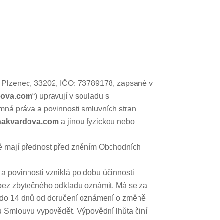
 Plzenec, 33202, IČO: 73789178, zapsané v
dova.com
“) upravují v souladu s
emná práva a povinnosti smluvních stran
ynakvardova.com
a jinou fyzickou nebo
ě mají přednost před zněním Obchodních
 povinnosti vzniklá po dobu účinnosti
bez zbytečného odkladu oznámit. Má se za
s do 14 dnů od doručení oznámení o změně
 Smlouvu vypovědět. Výpovědní lhůta činí