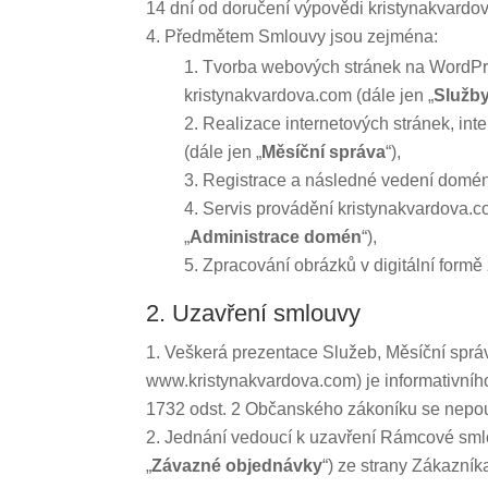
14 dní od doručení výpovědi kristynakvardo
Předmětem Smlouvy jsou zejména:
Tvorba webových stránek na WordPre
kristynakvardova.com (dále jen „
Služb
Realizace internetových stránek, int
(dále jen „
Měsíční správa
“),
Registrace a následné vedení domény 
Servis provádění kristynakvardova.co
„
Administrace domén
“),
Zpracování obrázků v digitální formě
2. Uzavření smlouvy
Veškerá prezentace Služeb, Měsíční sprá
www.kristynakvardova.com) je informativníh
1732 odst. 2 Občanského zákoníku se nepou
Jednání vedoucí k uzavření Rámcové smlo
„
Závazné objednávky
“) ze strany Zákazník