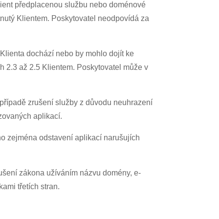
á Klient předplacenou službu nebo doménové
kytnutý Klientem. Poskytovatel neodpovídá za
Klienta dochází nebo by mohlo dojít ke
h 2.3 až 2.5 Klientem. Poskytovatel může v
 V případě zrušení služby z důvodu neuhrazení
zovaných aplikací.
no zejména odstavení aplikací narušujích
ušení zákona užíváním názvu domény, e-
mi třetích stran.