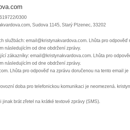
dova.com
3619722/0300
ynakvardova.com, Sudova 1145, Starý Plzenec, 33202
ch službách: email@kristynakvardova.com. Lhůta pro odpověď n
em následujícím od dne obdržení zprávy.
jící zákazníky: email@kristynakvardova.com. Lhůta pro odpověď
em následujícím od dne obdržení zprávy.
om. Lhůta pro odpověď na zprávu doručenou na tento email je 
Provozní doba pro telefonickou komunikaci je neomezená. kris
jinak brát zřetel na krátké textové zprávy (SMS).