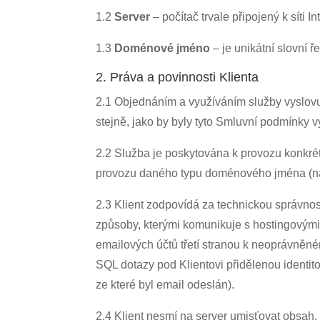
1.2
Server
– počítač trvale připojený k síti In
1.3
Doménové jméno
– je unikátní slovní ř
2. Práva a povinnosti Klienta
2.1 Objednáním a využíváním služby vyslovuj
stejně, jako by byly tyto Smluvní podmínky 
2.2 Služba je poskytována k provozu konkrét
provozu daného typu doménového jména (nap
2.3 Klient zodpovídá za technickou správnost
způsoby, kterými komunikuje s hostingovými
emailových účtů třetí stranou k neoprávněném
SQL dotazy pod Klientovi přidělenou identi
ze které byl email odeslán).
2.4 Klient nesmí na server umisťovat obsah