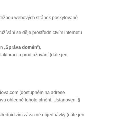
údržbou webových stránek poskytované
žívání se děje prostřednictvím internetu
n „
Správa domén
“),
akturaci a prodlužování (dále jen
ardova.com (dostupném na adrese
uvu ohledně tohoto plnění. Ustanovení §
třednictvím závazné objednávky (dále jen