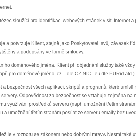
ternet.
etězec sloužící pro identifikaci webových stránek v síti Internet a 
e a potvrzuje Klient, stejně jako Poskytovatel, svůj závazek 
vytištěny a podepsány ve formě smlouvy.
ního doménového jména. Klient při objednání služby také vždy p
ř. pro doménové jméno .cz – dle CZ.NIC, .eu dle EURid atd.).
 a bezpečnost všech aplikací, skriptů a programů, které umístí 
 servery. Odpovědnost za bezpečnost se vztahuje zejména na mož
u využívání prostředků serveru (např. umožnění třetím stranám s
tou a umožnění třetím stranám posílat ze serveru emaily bez u
, jež je v rozporu se zákonem nebo dobrými mravy. Nesmí také u