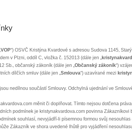
ínky
„
VOP
“) OSVČ Kristýna Kvardové s adresou Sudova 1145, Starý
m v Plzni, oddíl C, vložka č. 152013 (dále jen „
kristynakvar
2 Sb., občanský zákoník (dále jen „
Občanský zákoník
“) vzáj
ních dílčích smluv (dále jen „
Smlouva
“) uzavírané mezi
krist
jsou nedílnou součástí Smlouvy. Odchylná ujednání ve Smlouv
kvardova.com měnit či doplňovat. Tímto nejsou dotčena práva a
ních podmínek je kristynakvardova.com povinna Zákazníkovi 
odmínek souhlasí, nevyjádří-li písemnou formou svůj nesouhla
že Zákazník ve shora uvedené lhůtě pro vyjádření nesouhlasu