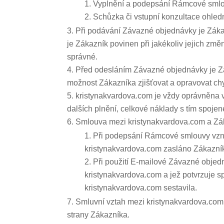
Vyplnění a podepsání Rámcové smlou
Schůzka či vstupní konzultace ohled
Při podávání Závazné objednávky je Záka
je Zákazník povinen při jakékoliv jejich z
správné.
Před odesláním Závazné objednávky je Zák
možnost Zákazníka zjišťovat a opravovat chy
kristynakvardova.com je vždy oprávněna 
dalších plnění, celkové náklady s tím spoje
Smlouva mezi kristynakvardova.com a Zá
Při podepsání Rámcové smlouvy vzni
kristynakvardova.com zasláno Zákazník
Při použití E-mailové Závazné objed
kristynakvardova.com a jež potvrzuje 
kristynakvardova.com sestavila.
Smluvní vztah mezi kristynakvardova.com
strany Zákazníka.