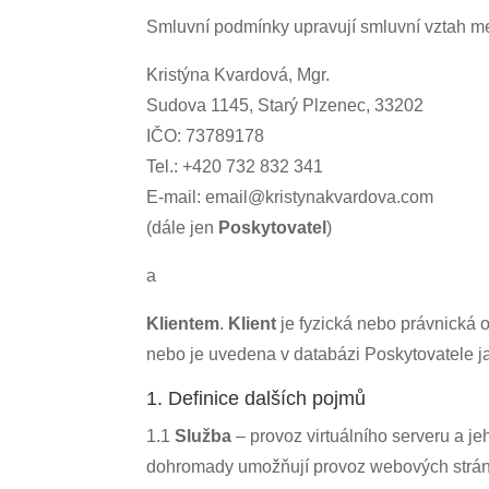
Smluvní podmínky upravují smluvní vztah m
Kristýna Kvardová, Mgr.
Sudova 1145, Starý Plzenec, 33202
IČO: 73789178
Tel.: +420 732 832 341
E-mail: email@kristynakvardova.com
(dále jen
Poskytovatel
)
a
Klientem
.
Klient
je fyzická nebo právnická 
nebo je uvedena v databázi Poskytovatele j
1. Definice dalších pojmů
1.1
Služba
– provoz virtuálního serveru a je
dohromady umožňují provoz webových strán