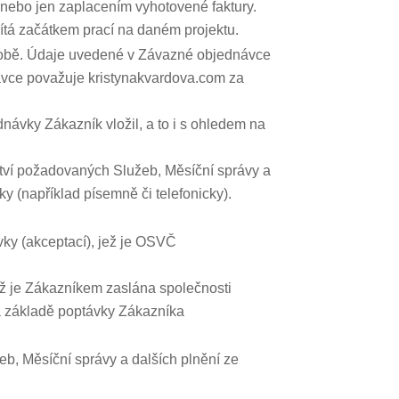
nebo jen zaplacením vyhotovené faktury.
ítá začátkem prací na daném projektu.
osobě. Údaje uvedené v Závazné objednávce
ávce považuje kristynakvardova.com za
ávky Zákazník vložil, a to i s ohledem na
tví požadovaných Služeb, Měsíční správy a
 (například písemně či telefonicky).
ky (akceptací), jež je OSVČ
ž je Zákazníkem zaslána společnosti
na základě poptávky Zákazníka
, Měsíční správy a dalších plnění ze