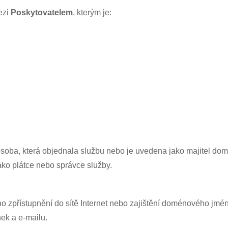
ezi
Poskytovatelem
, kterým je:
osoba, která objednala službu nebo je uvedena jako majitel do
ako plátce nebo správce služby.
ho zpřístupnění do sítě Internet nebo zajištění doménového jména
ek a e-mailu.