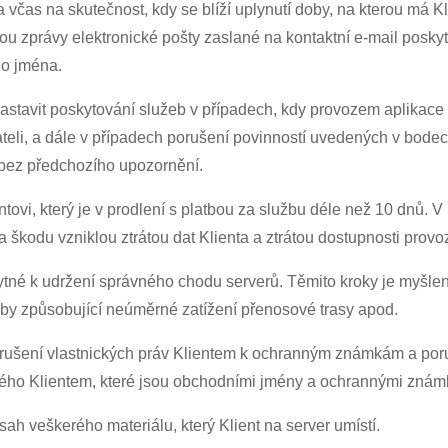
ta včas na skutečnost, kdy se blíží uplynutí doby, na kterou m
ormou zprávy elektronické pošty zaslané na kontaktní e-mail pos
o jména.
astavit poskytování služeb v případech, kdy provozem aplikace 
teli, a dále v případech porušení povinností uvedených v bodec
i bez předchozího upozornění.
ntovi, který je v prodlení s platbou za službu déle než 10 dnů.
 škodu vzniklou ztrátou dat Klienta a ztrátou dostupnosti provo
ytné k udržení správného chodu serverů. Těmito kroky je myšle
by způsobující neúměrné zatížení přenosové trasy apod.
rušení vlastnických práv Klientem k ochranným známkám a por
ého Klientem, které jsou obchodními jmény a ochrannými známka
h veškerého materiálu, který Klient na server umístí.