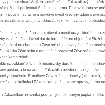
vy pro objednání Služeb specifické dle Zákazníkových potřeb 
ně možnosti poskytnutí Služeb je zdarma. Pracovní doba se poč
zník povinen správně a pravdivě uvést všechny údaje o své 
měně aktualizovat. Údaje uvedené Zákazníkem v Závazné objedn
azníkovi umožněno zkontrolovat a měnit údaje, které do objedn
by vzniklé při zadávání dat do formuláře pro objednání Služeb.
v závislosti na charakteru Závazné objednávky (zejména množs
né) požádat Zákazníka o dodatečné potvrzení Závazné objednávky
kazníkem vzniká:
klé na základě Závazné objednávky doručením přijetí objednáv
ovi poštou, a to na adresu Zákazníka uvedenou v objednávce.
návky doručením E-mailové Závazné objednávky (akceptací), je
specifikaci a kalkulaci Zákazníkem požadované úpravy, kterou 
 a Zákazníkem nevzniká pouhým jednostranným poptáním Služeb