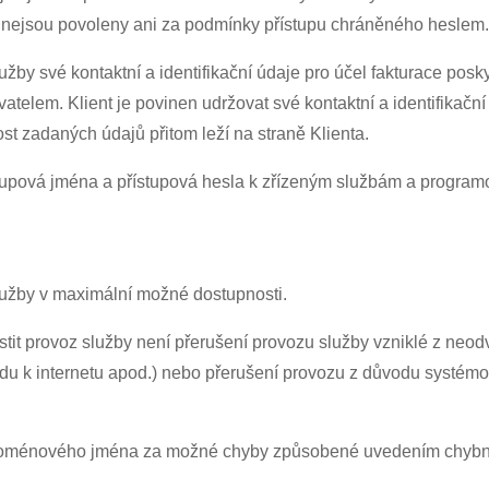
 nejsou povoleny ani za podmínky přístupu chráněného heslem
lužby své kontaktní a identifikační údaje pro účel fakturace posk
lem. Klient je povinen udržovat své kontaktní a identifikační
t zadaných údajů přitom leží na straně Klienta.
ístupová jména a přístupová hesla k zřízeným službám a progra
služby v maximální možné dostupnosti.
tit provoz služby není přerušení provozu služby vzniklé z neodv
odu k internetu apod.) nebo přerušení provozu z důvodu systé
i doménového jména za možné chyby způsobené uvedením chybný