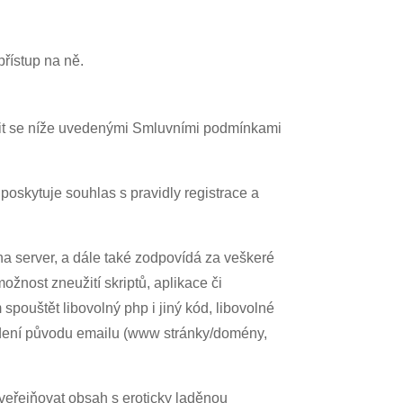
přístup na ně.
řídit se níže uvedenými Smluvními podmínkami
oskytuje souhlas s pravidly registrace a
na server, a dále také zodpovídá za veškeré
nost zneužití skriptů, aplikace či
pouštět libovolný php i jiný kód, libovolné
vedení původu emailu (www stránky/domény,
veřejňovat obsah s eroticky laděnou