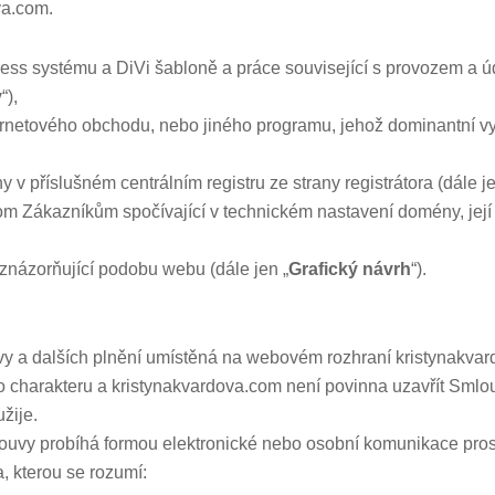
va.com.
ss systému a DiVi šabloně a práce související s provozem a 
y
“),
ernetového obchodu, nebo jiného programu, jehož dominantní vyu
v příslušném centrálním registru ze strany registrátora (dále je
m Zákazníkům spočívající v technickém nastavení domény, její f
 znázorňující podobu webu (dále jen „
Grafický návrh
“).
vy a dalších plnění umístěná na webovém rozhraní kristynakv
o charakteru a kristynakvardova.com není povinna uzavřít Smlo
žije.
uvy probíhá formou elektronické nebo osobní komunikace pros
a, kterou se rozumí: