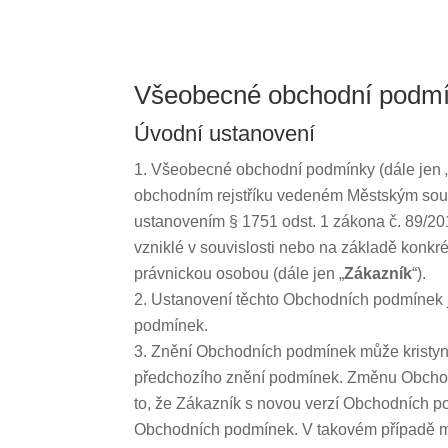
Všeobecné obchodní podm
Úvodní ustanovení
Všeobecné obchodní podmínky (dále jen 
obchodním rejstříku vedeném Městským soude
ustanovením § 1751 odst. 1 zákona č. 89/201
vzniklé v souvislosti nebo na základě konkrét
právnickou osobou (dále jen „
Zákazník
“).
Ustanovení těchto Obchodních podmínek 
podmínek.
Znění Obchodních podmínek může kristyna
předchozího znění podmínek. Změnu Obchod
to, že Zákazník s novou verzí Obchodních p
Obchodních podmínek. V takovém případě mů